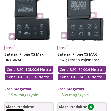
APPLE
APPLE
Bateria IPhone XS Max
Bateria IPhone XS MAX
ORYGINAŁ
Powiększona Pojemność
Cena B2C:
105,00
zł
Netto
Cena B2C:
82,00
zł
Netto
Cena B2B: 95,00zł Netto
Cena B2B: 74,00zł Netto
Stan magazynu:
Stan magazynu:
19 w magazynie
5 w magazynie
Klasa Produktu:
Klasa Produktu:
A