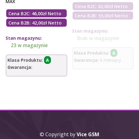
MAX
Cena B2C:
62,00
zł
Netto
Cena B2C:
46,00
zł
Netto
Cena B2B: 55,00zł Netto
Cena B2B: 42,00zł Netto
Stan magazynu:
Stan magazynu:
Brak w magazynie
23 w magazynie
Klasa Produktu:
A
Klasa Produktu:
A
Gwarancja:
6 miesięcy
Gwarancja:
© Copyright by
Vice GSM