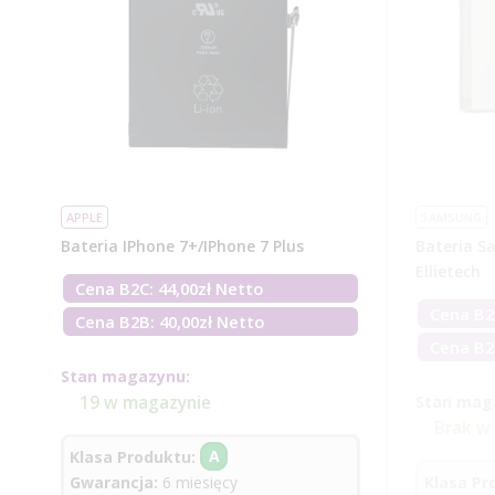
APPLE
SAMSUNG
Bateria IPhone 7+/iPhone 7 Plus
Bateria S
Ellietech
Cena B2C:
44,00
zł
Netto
Cena B2
Cena B2B: 40,00zł Netto
Cena B2
Stan magazynu:
19 w magazynie
Stan mag
Brak w
Klasa Produktu:
A
Gwarancja:
6 miesięcy
Klasa Pr