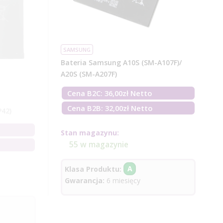
SAMSUNG
Bateria Samsung A10S (SM-A107F)/
A20S (SM-A207F)
Cena B2C:
36,00
zł
Netto
Cena B2B: 32,00zł Netto
P42)
Stan magazynu:
55 w magazynie
Klasa Produktu:
A
Gwarancja:
6 miesięcy