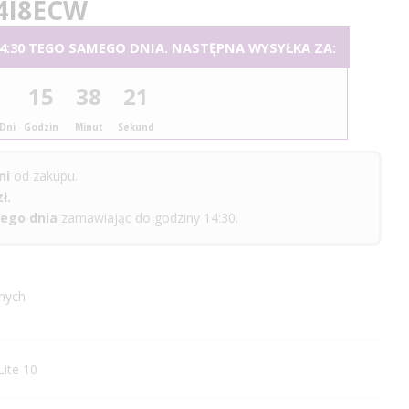
4I8ECW
:30 TEGO SAMEGO DNIA. NASTĘPNA WYSYŁKA ZA:
15
38
20
Dni
Godzin
Minut
Sekund
ni
od zakupu.
ł.
ego dnia
zamawiając do godziny 14:30.
nych
ite 10