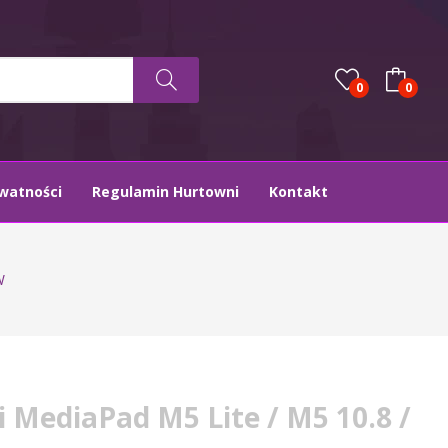
0
0
ywatności
Regulamin Hurtowni
Kontakt
W
 MediaPad M5 Lite / M5 10.8 /