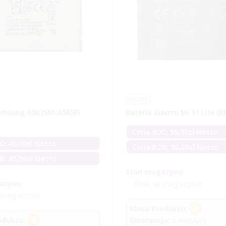
XIAOMI
amsung A50 (SM-A505F)
Bateria Xiaomi Mi 11 Lite (B
Cena B2C:
55,00
zł
Netto
C:
40,00
zł
Netto
Cena B2B: 50,00zł Netto
B: 35,00zł Netto
Stan magazynu:
azynu:
Brak w magazynie
 magazynie
Klasa Produktu:
B
oduktu:
B
Gwarancja:
6 miesięcy