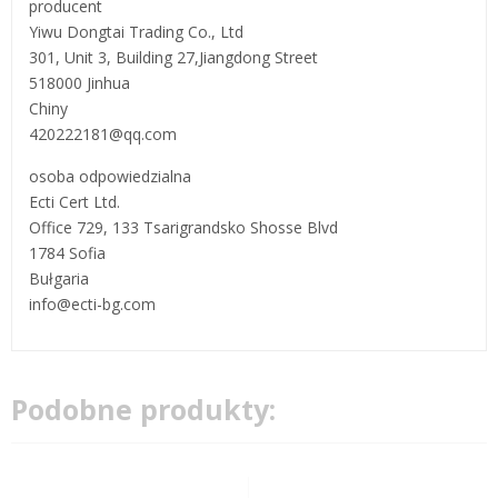
producent
Yiwu Dongtai Trading Co., Ltd
301, Unit 3, Building 27,Jiangdong Street
518000 Jinhua
Chiny
420222181@qq.com
osoba odpowiedzialna
Ecti Cert Ltd.
Office 729, 133 Tsarigrandsko Shosse Blvd
1784 Sofia
Bułgaria
info@ecti-bg.com
Podobne produkty: