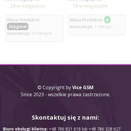
28 w magazynie
19 w magazynie
Klasa Produktu:
Klasa Produktu:
A
Oryginał
Gwarancja:
1 miesiąc
Gwarancja:
3 miesiące
© Copyright by
Vice GSM
Since 2023 - wszelkie prawa zastrzeżone.
Skontaktuj się z nami:
Biuro obsługi klietna:
+48 786 821 618 lub +48 786 328 627