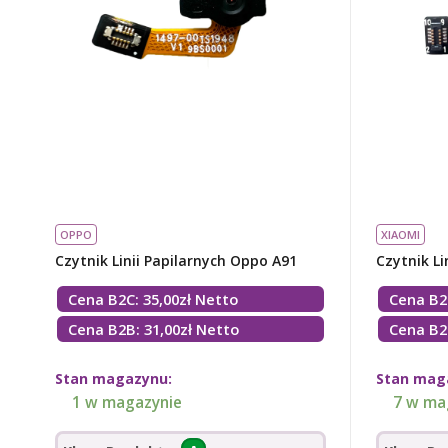
OPPO
XIAOMI
Czytnik Linii Papilarnych Oppo A91
Czytnik Li
Cena B2C:
35,00
zł
Netto
Cena B2
Cena B2B: 31,00zł Netto
Cena B2
Stan magazynu:
Stan mag
1 w magazynie
7 w ma