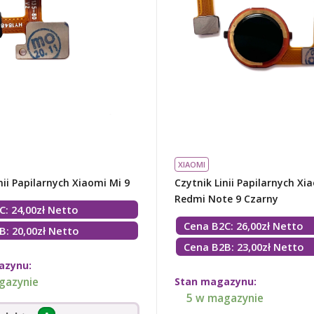
XIAOMI
nii Papilarnych Xiaomi Mi 9
Czytnik Linii Papilarnych Xi
Redmi Note 9 Czarny
C:
24,00
zł
Netto
Cena B2C:
26,00
zł
Netto
B: 20,00zł Netto
Cena B2B: 23,00zł Netto
azynu:
gazynie
Stan magazynu:
5 w magazynie