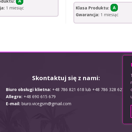
oduktu:
A
ja:
1 miesiąc
Klasa Produktu:
A
Gwarancja:
1 miesiąc
Skontaktuj się z nami:
Biuro obsługi klietna:
+48 786 821 618 lub +48 786 328 627
Allegro:
+48 690 615 679
E-mail:
biuro.vicegsm@gmail.com