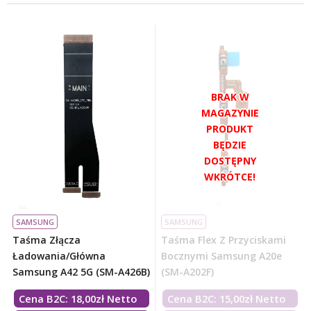
SAMSUNG
SAMSUNG
Taśma Złącza
Taśma Flex Z Przyciskami
Ładowania/główna
Bocznymi Samsung A20e
Samsung A42 5G (SM-A426B)
(SM-A202F)
Cena B2C:
18,00
zł
Netto
Cena B2C:
15,00
zł
Netto