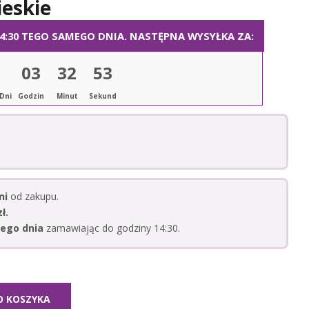
ieskie
:30 TEGO SAMEGO DNIA. NASTĘPNA WYSYŁKA ZA:
03
32
52
Dni
Godzin
Minut
Sekund
ni
od zakupu.
ł.
ego dnia
zamawiając do godziny 14:30.
O KOSZYKA