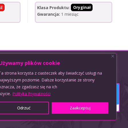
ż
Klasa Produktu:
Oryginał
Gwarancja:
1 miesiąc
Używamy plików cookie
Ta strona korzysta z ciasteczek aby świadczyć usługi na
Obsługujemy płatności:
najwyższym poziomie. Dalsze korzystanie ze strony
oznacza, że zgadzasz się na ich
użycie.
Polityka Prywatności
Odrzuć
Zaakceptuj