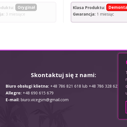
Klasa Produktu:
Demonta
oduktu:
Oryginał
Gwarancja:
1 miesiąc
ja:
3 miesiące
Skontaktuj się z nami:
Biuro obsługi klietna:
+48 786 821 618 lub +48 786 328 627
Allegro:
+48 690 615 679
E-mail:
biuro.vicegsm@gmail.com