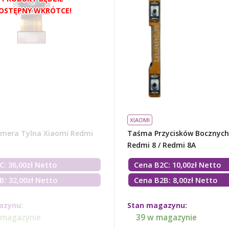
XIAOMI
Taśma Przycisków Bocznych
mera Tylna Xiaomi Redmi
Redmi 8 / Redmi 8A
Cena B2C:
10,00
zł
Netto
C:
36,00
zł
Netto
Cena B2B: 8,00zł Netto
B: 32,00zł Netto
Stan magazynu:
azynu:
39 w magazynie
 magazynie