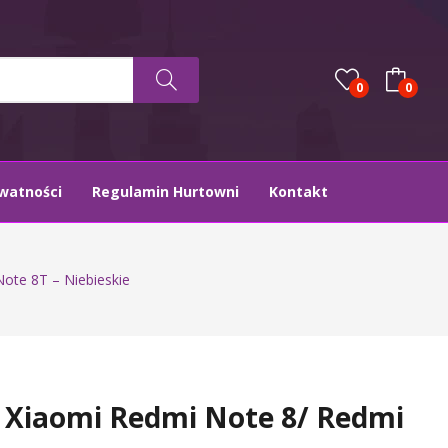
0
0
ywatności
Regulamin Hurtowni
Kontakt
ote 8T – Niebieskie
 Xiaomi Redmi Note 8/ Redmi