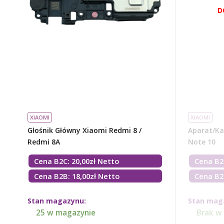
XIAOMI
XIAOMI
Głośnik Główny Xiaomi Redmi 8 /
Aparat/ka
Redmi 8A
Note 10
Cena B2C:
20,00
zł
Netto
Cena B2
Cena B2B: 18,00zł Netto
Cena B2
Stan magazynu:
Stan mag
25 w magazynie
Brak w