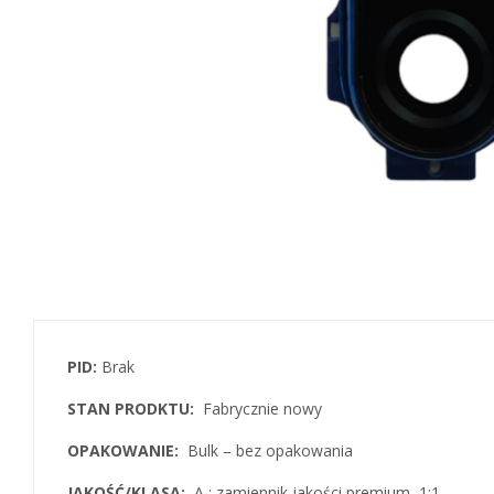
PID:
Brak
STAN PRODKTU:
Fabrycznie nowy
OPAKOWANIE:
Bulk – bez opakowania
JAKOŚĆ/KLASA:
A : zamiennik jakości premium 1:1