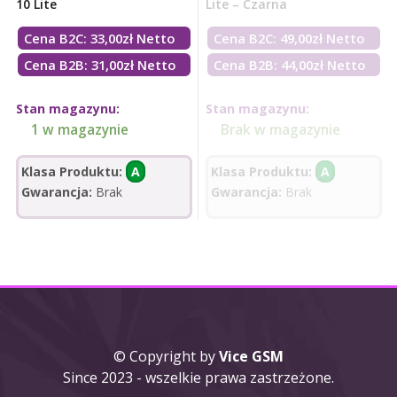
10 Lite
Lite – Czarna
Cena B2C:
33,00
zł
Netto
Cena B2C:
49,00
zł
Netto
Cena B2B: 31,00zł Netto
Cena B2B: 44,00zł Netto
Stan magazynu:
Stan magazynu:
1 w magazynie
Brak w magazynie
Klasa Produktu:
A
Klasa Produktu:
A
Gwarancja:
Brak
Gwarancja:
Brak
© Copyright by
Vice GSM
Since 2023 - wszelkie prawa zastrzeżone.