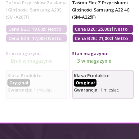
Taśma Przycisków Zasilania
Taśma Flex Z Przyciskami
I Głośności Samsung A20S
Głośności Samsung A22 4G
(SM-A207F)
(SM-A225F)
Cena B2C:
19,00
zł
Netto
Cena B2C:
25,00
zł
Netto
Cena B2B: 17,00zł Netto
Cena B2B: 21,00zł Netto
Stan magazynu:
Stan magazynu:
Brak w magazynie
3 w magazynie
Klasa Produktu:
Klasa Produktu:
Oryginał
Oryginał
Gwarancja:
1 miesiąc
Gwarancja:
1 miesiąc