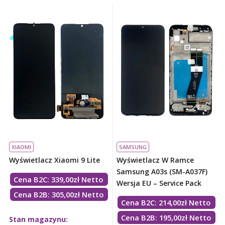
XIAOMI
SAMSUNG
Wyświetlacz Xiaomi 9 Lite
Wyświetlacz W Ramce
Samsung A03s (SM-A037F)
Cena B2C:
339,00
zł
Netto
Wersja EU – Service Pack
Cena B2B: 305,00zł Netto
Cena B2C:
214,00
zł
Netto
Cena B2B: 195,00zł Netto
Stan magazynu: