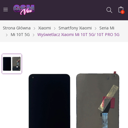
0
Strona Główna
Xiaomi
Smartfony Xiaomi
Seria Mi
Mi 10T 5G
Wyświetlacz Xiaomi Mi 10T 5G/ 10T PRO 5G